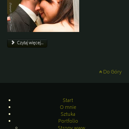
Czytaj więcej...
Do Góry
Start
O mnie
Sztuka
Portfolio
Strony www