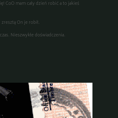
ę! CoO mam cały dzień robić a to jakieś
zresztą On je robił.
 czas. Nieszwykłe doświadczenia.