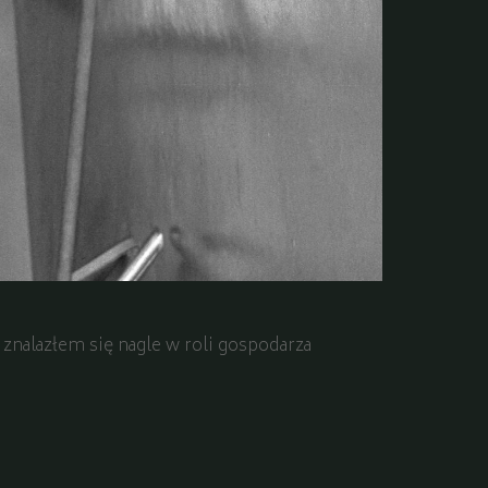
 znalazłem się nagle w roli gospodarza