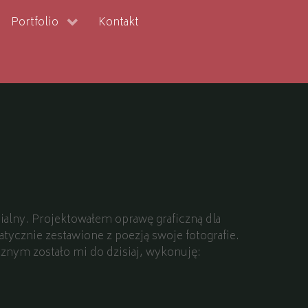
Portfolio
Kontakt
dialny. Projektowałem oprawę graficzną dla
tycznie zestawione z poezją swoje fotografie.
znym zostało mi do dzisiaj, wykonuję: