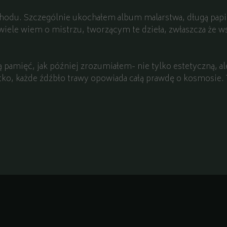
odu. Szczególnie ukochałem album malarstwa, długą papi
wiele wiem o mistrzu, tworzącym te dzieła, zwłaszcza że ws
 pamięć, jak później zrozumiałem- nie tylko estetyczną, ale
ko, każde źdźbło trawy opowiada całą prawdę o kosmosie. T