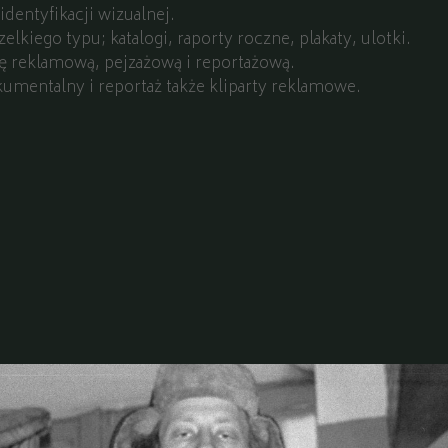
dentyfikacji wizualnej.
elkiego typu; katalogi, raporty roczne, plakaty, ulotki.
ię reklamową, pejzażową i reportażową.
kumentalny i reportaż także kliparty reklamowe.