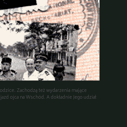
 rodzice. Zachodzą też wydarzenia mające
azd ojca na Wschód. A dokładnie Jego udział