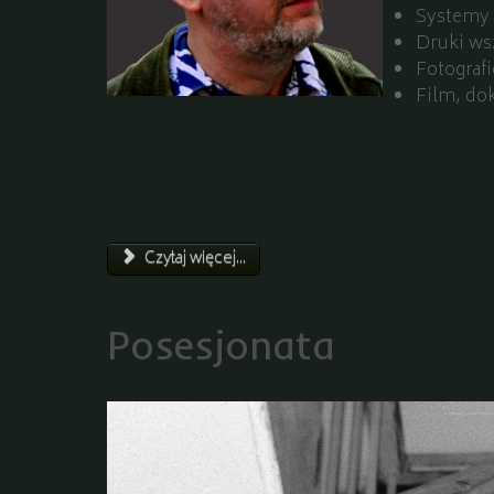
Systemy i
Druki wsz
Fotograf
Film, do
Czytaj więcej...
Posesjonata