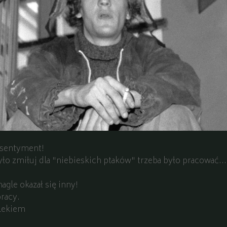
 sentyment!
yło zmiłuj dla "niebieskich ptaków" trzeba było pracować...
gle okazał się inny!
pracy.
lekiem