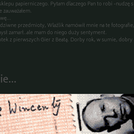
sklepu papierniczego. Pytam dlaczego Pan to robi -nudzę si
ie zauważałem.
awę...
ziwne przedmioty, Wlaźlik namówił mnie na te fotografie, 
ysł zamarł..ale mam do niego duży sentyment.
fotek z pierwszych Gier z Beatą. Dorby rok, w sumie, dobry
e...