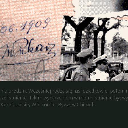
 dniu urodzin. Wcześniej rodzą się nasi dziadkowie, potem
ze istnienie. Takim wydarzeniem w moim istnieniu był wyj
 Korei, Laosie, Wietnamie. Bywał w Chinach.