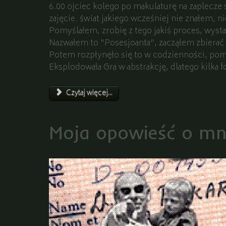
6.00 ojciec kolego po makulaturę na zaplecze 
zajęcie. świat jakiego wcześniej nie znałem, n
Pomyślałem, zrobię z tego jakiś proces, wyst
Nazwałem to "Posesjoanta", zacząłem zbierać d
Potem rozpłynęło się to w codzienności, pom
Eksplodowała Gra w abstrakcję, dlatego kilka 
Czytaj więcej...
Moja opowieść o mni