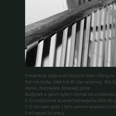
Prezentuje zdjęcia do których mam olbrzymi
Był rok bodaj 1984 lub 85 stan wojenny. Nie b
domu. Niezwykłe doświadczenie.
Budynek w jakim żyłem niemal od urodzenia na
5 10 codziennie ta sama tramwajarka idzie do 
5 25 ten sam gość z tym samem
wózkiem z m
5.40 sąsiad do pracy