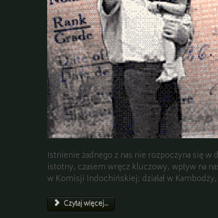
Istnienie żadnego z nas nie rozpoczyna się w
istotny, czasem wręcz kluczowy, wpływ na nas
w Komisji Indochińskiej; działał w Kambodży,
Czytaj więcej...