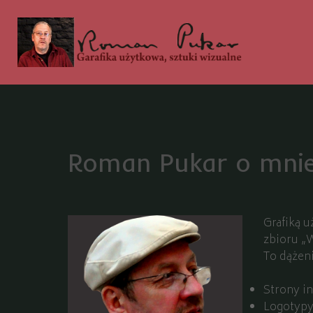
Roman Pukar o mni
Grafiką u
zbioru „W
To dążen
Strony i
Logotypy